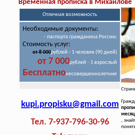
Временная прописка в Михайлове
Отличная возможность
Необходимые документы:
- паспорта гражданина России;
Стоимость услуг:
от 8 000
рублей - 1 человек (90 дней)
от 7 000
рублей - 1 взрослый
Бесплатно
несовершеннолетние
Стран
Гражд
kupi.propisku@gmail.com
пропи
месяц
Тел. 7-937-796-30-96
, зна
понять