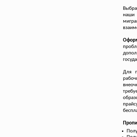
Выбра
наши
мигр
взаим
Оформ
пробл
допо
госуд
Для п
рабоч
внео
треб
образ
прайс
беспл
Пропи
Полу