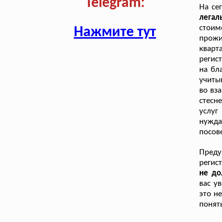
Telegram:
На се
легал
стоим
Нажмите тут
прожи
кварт
регис
на бл
учиты
во вз
стесн
услуг
нужд
посов
Пред
регис
не до
вас у
это н
понят