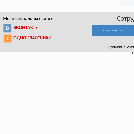
Сотру
Мы в социальных сетях:
ВКОНТАКТЕ
Как заказать
ОДНОКЛАССНИКИ
Прописка в Михай
С